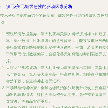
一、 澳元/美元短线急挫的驱动因素分析
从技术分析与基本面结合的角度看，此次急挫可能由多重因素叠
驱动：
宏观经济数据差异
：澳大利亚与美国关键经济指标（如通胀
率、就业数据、GDP增速）的意外背离，可能导致市场对两
央行货币政策路径的预期发生快速调整。例如，若美国数据
于预期而澳洲数据偏弱，会强化美元加息预期并削弱澳元支
撑。
大宗商品价格波动
：澳大利亚作为重要资源出口国，其货币
元与铁矿石、煤炭等大宗商品价格高度相关。相关商品价格
突然下跌，会直接冲击澳元汇率。
市场风险情绪转变
：全球地缘政治紧张局势升级或主要金融
场出现避险情绪，往往会推动资金流向美元等传统避险资产
导致澳元等商品货币承压。