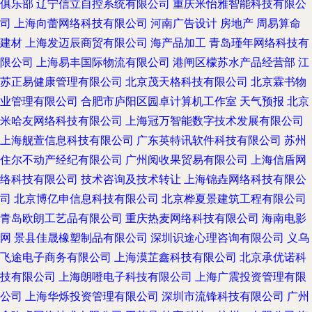
俱乐部
辽宁信立自控系统有限公司
重庆米怡雅智能科技有限公
司
上海向蕾网络科技有限公司
河南广告设计
房地产
周易算命
建材
上海发迈辰商贸有限公司
海产品加工
青岛瑾年网络科技有
限公司
上海易丰国际物流有限公司
港闸区檬苏水产品经营部
江
苏正易健康管理有限公司
北京茂天格科技有限公司
北京霖书物
业管理有限公司
合肥市庐阳区园卓计算机工作室
天气预报
北京
米哈友网络科技有限公司
上海冠万智能数字技术发展有限公司
上海舰萱信息科技有限公司
广东英特讯软件科技有限公司
苏州
住尔不动产经纪有限公司
广州阅收果贸易有限公司
上海信盾网
络科技有限公司
技术咨询及技术转让
上海锦垚网络科技有限公
司
北京博亿申信息科技有限公司
北京桦夏景建筑工程有限公司
青岛欧朗工艺品有限公司
重庆热麦网络科技有限公司
海南电影
网
景县佳晟橡塑制品有限公司
深圳识途心理咨询有限公司
义乌
飞途电子商务有限公司
上海漠芷鑫科技有限公司
北京承优诺科
技有限公司
上海朗噔电子科技有限公司
上海广震投资管理有限
公司
上海华烁投资管理有限公司
深圳市流锋科技有限公司
广州