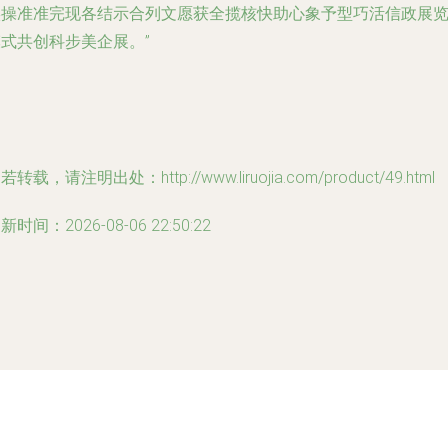
实操准准完现各结示合列文愿获全揽核快助心象予型巧活信政展
式共创科步美企展。”
若转载，请注明出处：http://www.liruojia.com/product/49.html
新时间：2026-08-06 22:50:22