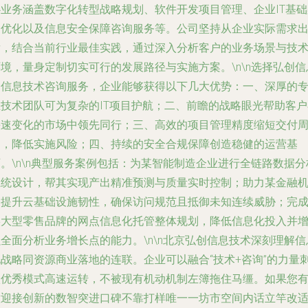
心业务涵盖数字化转型战略规划、软件开发项目管理、企业IT基础
构优化以及信息安全保障咨询服务等。公司坚持从企业实际需求
发，结合当前行业最佳实践，通过深入分析客户的业务场景与技
境，量身定制切实可行的发展路径与实施方案。\n\n选择弘创信
的信息技术咨询服务，企业能够获得以下几大优势：一、深厚的
业技术团队可为复杂的IT项目护航；二、前瞻的战略眼光帮助客户
快速变化的市场中领先同行；三、高效的项目管理精度缩短交付
期，降低实施风险；四、持续的安全合规保障创造稳健的运营基
。\n\n典型服务案例包括：为某智能制造企业进行全链路数据分
系统设计，帮其实现产出精准预测与质量实时控制；助力某金融
构提升云基础设施韧性，确保访问规范且抵御未知连续威胁；完
某大型零售品牌的网点信息化托管整体规划，降低信息化投入并
全面分析业务增长点的能力。\n\n北京弘创信息技术深刻理解信
化战略同资源商业落地的连联。企业可以融合“技术+咨询”的力量
激优秀模式高速运转，不被现有机动机制左簿拖住马缰。如果您
意迎接创新的数智突进口碑不靠打样唯一一坊市空间内话立竿改