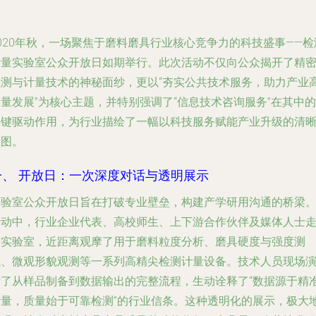
020年秋，一场聚焦于磨料磨具行业核心竞争力的科技盛事——检
计量实验室公众开放日如期举行。此次活动不仅向公众揭开了精
检测与计量技术的神秘面纱，更以“夯实公共技术服务，助力产业
量发展”为核心主题，并特别强调了“信息技术咨询服务”在其中的
关键驱动作用，为行业描绘了一幅以科技服务赋能产业升级的清
蓝图。
一、 开放日：一次深度对话与透明展示
实验室公众开放日旨在打破专业壁垒，构建产学研用沟通的桥梁
活动中，行业企业代表、高校师生、上下游合作伙伴及媒体人士
进实验室，近距离观摩了用于磨料粒度分析、磨具硬度与强度测
试、微观形貌观测等一系列高精尖检测计量设备。技术人员现场
示了从样品制备到数据输出的完整流程，生动诠释了“数据源于精
计量，质量始于可靠检测”的行业信条。这种透明化的展示，极大